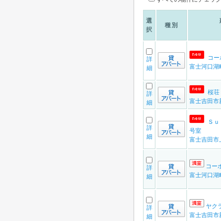
選
種別
択
コーポ
詳
富士河口湖
細
桜荘
詳
富士吉田市
細
Ｓｕ
詳
号室
細
富士吉田市
コーポ
詳
富士河口湖
細
ヤクラ
詳
富士吉田市
細