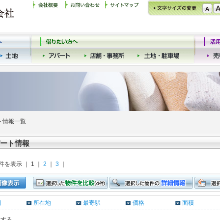
ト情報一覧
ート情報
 件を表示 ｜ 1 ｜
2
｜
3
｜
日
所在地
最寄駅
価格
面積
クする