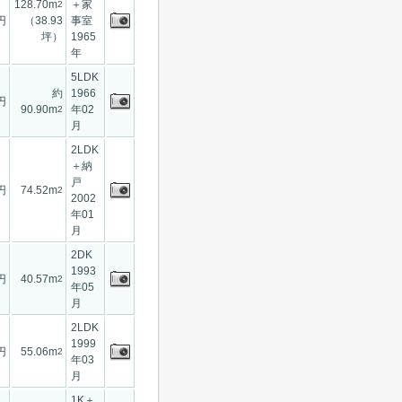
128.70m
＋家
2
円
（38.93
事室
坪）
1965
年
5LDK
約
1966
円
90.90m
年02
2
月
2LDK
＋納
戸
円
74.52m
2
2002
年01
月
2DK
1993
円
40.57m
2
年05
月
2LDK
1999
円
55.06m
2
年03
月
1K＋