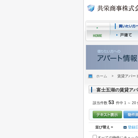
ホーム
賃貸アパー
富士五湖の賃貸アパ
53
該当件数
件中 1 ～ 20
並び替え >
登録
すべての物件にチェッ