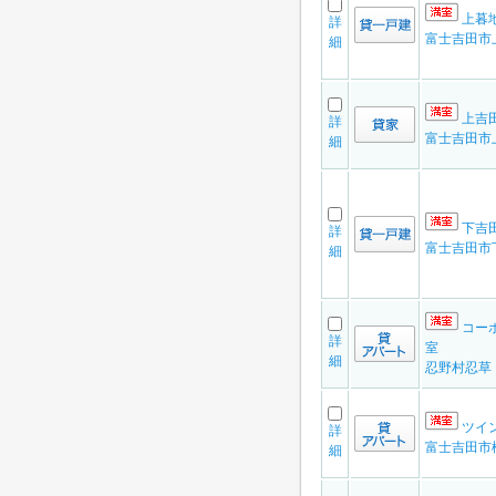
上暮
詳
富士吉田市
細
上吉
詳
富士吉田市
細
下吉
詳
富士吉田市
細
コーポ
詳
室
細
忍野村忍草
ツイン
詳
富士吉田市
細