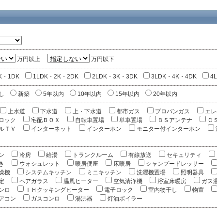
万円以上
万円以下
K・1DK
1LDK・2K・2DK
2LDK・3K・3DK
3LDK・4K・4DK
4
し
新築
5年以内
10年以内
15年以内
20年以内
上水道
下水道
上・下水道
都市ガス
プロパンガス
エレ
ロック
宅配ＢＯＸ
自転車置場
単車置場
ＢＳアンテナ
Ｃ
ルＴＶ
インターネット
インターホン
モニター付インターホン
ン
冷房
給湯
トランクルーム
有線放送
セキュリティ
き
ウォシュレット
暖房便座
床暖房
シャンプードレッサー
燥機
システムキッチン
ミニキッチン
洗濯機置場
照明器具
定
ペアガラス
温風ヒーター
空気清浄機
浴室床暖房
ガス
ンロ
ＩＨクッキングヒーター
電子ロック
室内物干し
物置
アコン
ガスコンロ
湯沸器
灯油ボイラー