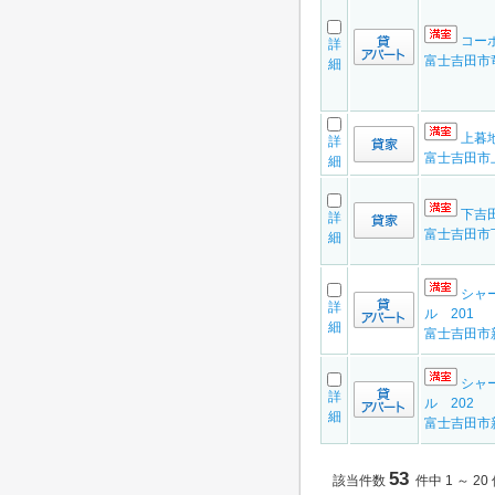
コー
詳
富士吉田市
細
上暮
詳
富士吉田市
細
下吉
詳
富士吉田市
細
シャ
詳
ル 201
細
富士吉田市
シャ
詳
ル 202
細
富士吉田市
53
該当件数
件中 1 ～ 20