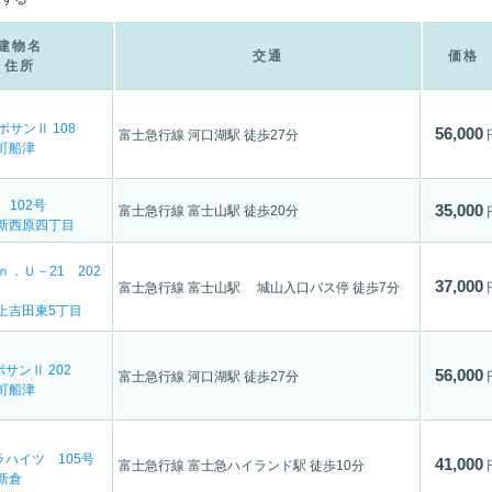
建物名
交通
価格
住所
サンⅡ 108
56,000
富士急行線 河口湖駅 徒歩27分
町船津
 102号
35,000
富士急行線 富士山駅 徒歩20分
新西原四丁目
ｎ．Ｕ－21 202
37,000
富士急行線 富士山駅 城山入口バス停 徒歩7分
上吉田東5丁目
サンⅡ 202
56,000
富士急行線 河口湖駅 徒歩27分
町船津
ハイツ 105号
41,000
富士急行線 富士急ハイランド駅 徒歩10分
新倉