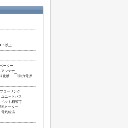
LDK以上
ベーター
Ｓアンテナ
浄化槽
動力電源
フローリング
ユニットバス
ペット相談可
温風ヒーター
電気給湯