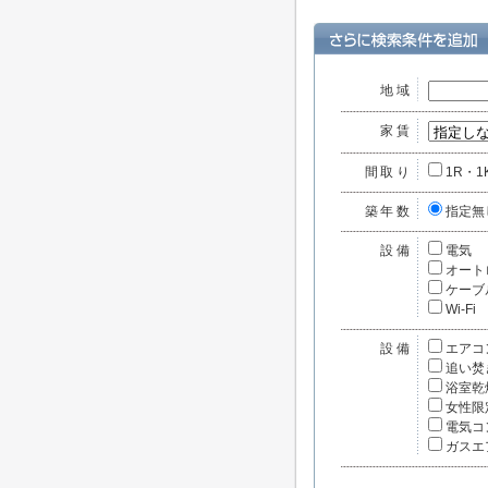
地域
家賃
間取り
1R・1
築年数
指定無
設備
電気
オート
ケーブ
Wi-Fi
設備
エアコ
追い焚
浴室乾
女性限
電気コ
ガスエ