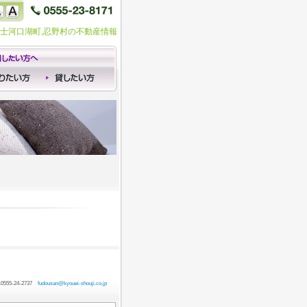
富士河口湖町,忍野村の不動産情報
55-24-2737
fudousan@kyouei-shouji.co.jp