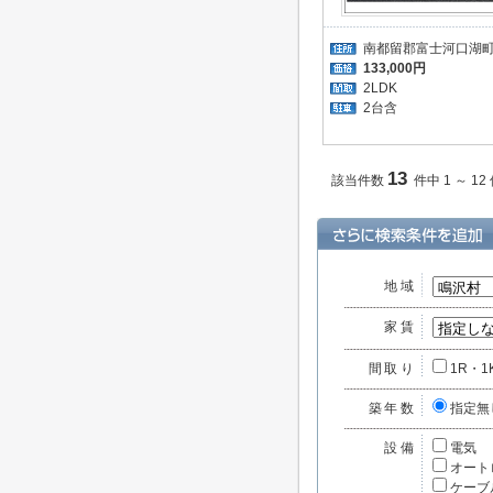
南都留郡富士河口湖
133,000円
2LDK
2台含
13
該当件数
件中 1 ～ 12
地域
家賃
間取り
1R・1
築年数
指定無
設備
電気
オート
ケーブ