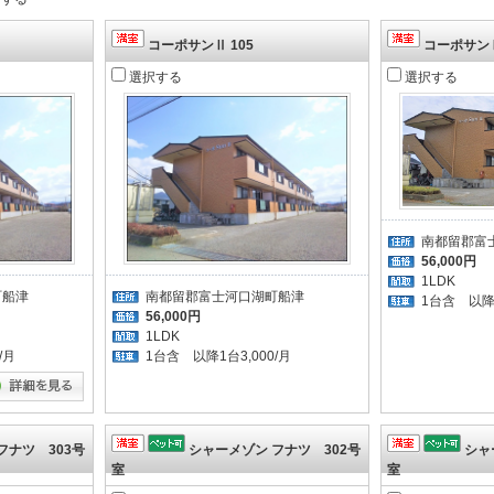
コーポサンⅡ 105
コーポサンⅡ
選択する
選択する
南都留郡富
56,000円
1LDK
町船津
南都留郡富士河口湖町船津
1台含 以降1
56,000円
1LDK
/月
1台含 以降1台3,000/月
フナツ 303号
シャーメゾン フナツ 302号
シャ
室
室