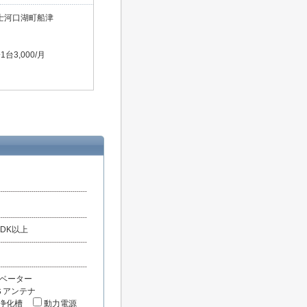
士河口湖町船津
台3,000/月
LDK以上
ベーター
Ｓアンテナ
浄化槽
動力電源