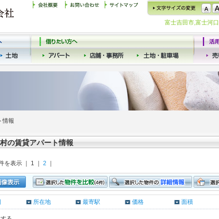
富士吉田市,富士河
ト情報
村の賃貸アパート情報
 件を表示 ｜ 1 ｜
2
｜
日
所在地
最寄駅
価格
面積
クする