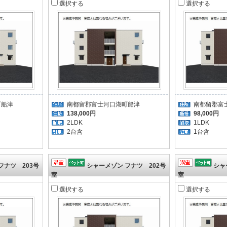
選択する
選択する
町船津
南都留郡富士河口湖町船津
南都留郡富
138,000円
98,000円
2LDK
1LDK
2台含
1台含
フナツ 203号
シャーメゾン フナツ 202号
シャ
室
室
選択する
選択する