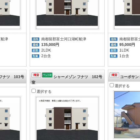
町船津
南都留郡富士河口湖町船津
南都留郡富
135,000円
95,000円
2LDK
1LDK
2台含
1台含
フナツ 103号
シャーメゾン フナツ 102号
コーポサンⅡ
室
選択する
選択する