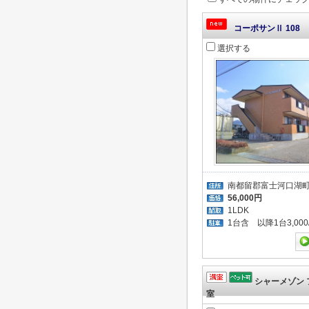
コーポサンⅡ 108
選択する
南都留郡富士河口湖
56,000円
1LDK
1台含 以降1台3,000
シャーメゾン 
室