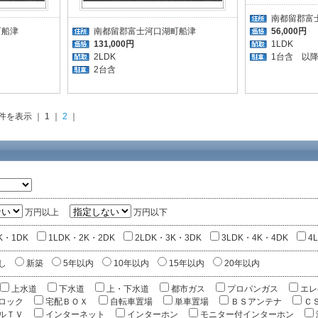
南都留郡富
町船津
南都留郡富士河口湖町船津
56,000円
131,000円
1LDK
2LDK
1台含 以降1
2台含
 件を表示 ｜ 1 ｜
2
｜
万円以上
万円以下
K・1DK
1LDK・2K・2DK
2LDK・3K・3DK
3LDK・4K・4DK
4
し
新築
5年以内
10年以内
15年以内
20年以内
上水道
下水道
上・下水道
都市ガス
プロパンガス
エレ
ロック
宅配ＢＯＸ
自転車置場
単車置場
ＢＳアンテナ
Ｃ
ルＴＶ
インターネット
インターホン
モニター付インターホン