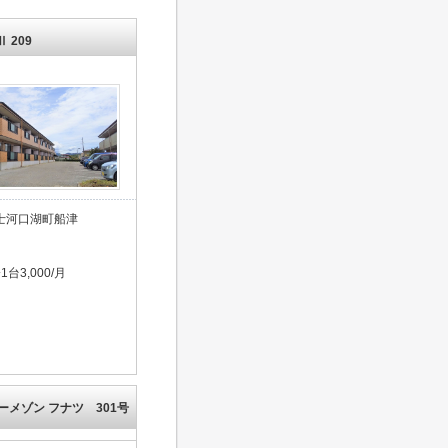
 209
士河口湖町船津
台3,000/月
ーメゾン フナツ 301号