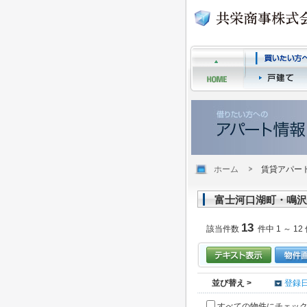
ホーム
賃貸アパー
富士河口湖町・鳴沢
13
該当件数
件中 1 ～ 12
並び替え >
登録
すべての物件にチェッ