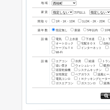
地域
家賃
万円以上
間取り
1R・1K・1DK
1LDK・2K・2DK
築年数
指定無し
新築
5年以内
10
設備
電気
上水道
下水道
上・
オートロック
宅配ＢＯＸ
自転
ケーブルＴＶ
インターネット
Wi-Fi
設備
エアコン
冷房
給湯
トラ
追い焚き
ウォシュレット
暖房
浴室乾燥機
システムキッチン
女性限定
ペアガラス
温風ヒー
電気コンロ
ＩＨクッキングヒータ
ガスエアコン
ガスコンロ
湯沸