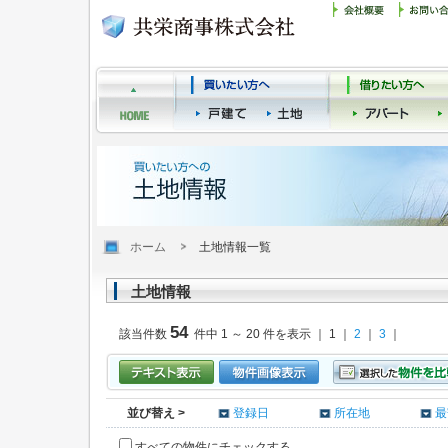
ホーム
土地情報一覧
土地情報
54
該当件数
件中 1 ～ 20 件を表示 ｜ 1 ｜
2
｜
3
｜
並び替え >
登録日
所在地
最
すべての物件にチェックする