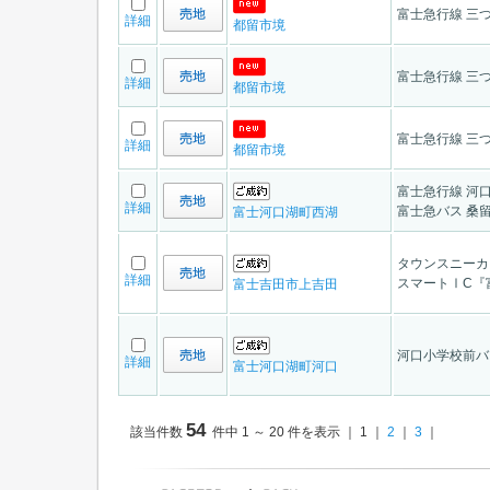
富士急行線 三つ
詳細
都留市境
富士急行線 三つ
詳細
都留市境
富士急行線 三つ
詳細
都留市境
富士急行線 河口
詳細
富士急バス 桑留
富士河口湖町西湖
タウンスニーカ
詳細
スマートⅠC『
富士吉田市上吉田
河口小学校前バ
詳細
富士河口湖町河口
54
該当件数
件中 1 ～ 20 件を表示 ｜ 1 ｜
2
｜
3
｜