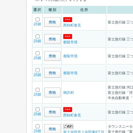
選択
種別
住所
富士急行線 三つ
詳細
西桂町倉見
富士急行線 三つ
詳細
都留市境
都留市境
富士急行線 三つ
詳細
都留市境
富士急行線 三つ
詳細
富士急行線 河
鳴沢村
富士急行線「河
詳細
中央自動車道「河
富士急行線 三つ
詳細
西桂町倉見
タウンスニーカ
詳細
富士急行線『富
富士吉田市上吉田東8丁目