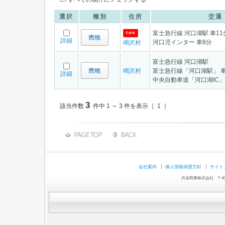
選択
種別
住所
交通
富士急行線 河口湖駅 車11
詳細
河口児インター 車8分
鳴沢村
富士急行線 河口湖駅
鳴沢村
富士急行線「河口湖駅」 車
詳細
中央自動車道「河口湖IC」 
3
該当件数
件中 1 ～ 3 件を表示 ｜ 1 ｜
会社案内
個人情報保護方針
サイト
共栄商事株式会社 〒403-0