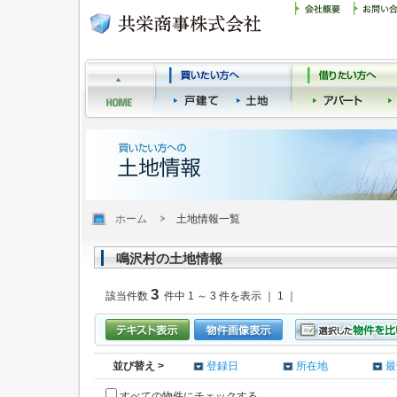
ホーム
土地情報一覧
鳴沢村の土地情報
3
該当件数
件中 1 ～ 3 件を表示 ｜ 1 ｜
並び替え >
登録日
所在地
最
すべての物件にチェックする