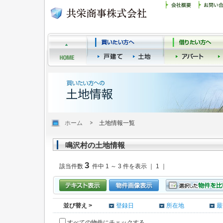
ホーム
土地情報一覧
鳴沢村の土地情報
3
該当件数
件中 1 ～ 3 件を表示 ｜ 1 ｜
並び替え >
登録日
所在地
最
すべての物件にチェックする