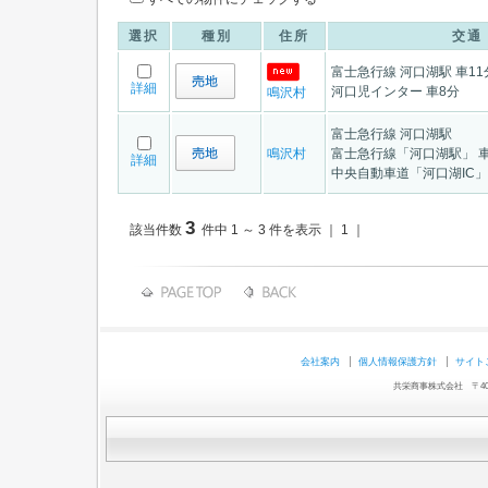
選択
種別
住所
交通
富士急行線 河口湖駅 車11
詳細
河口児インター 車8分
鳴沢村
富士急行線 河口湖駅
鳴沢村
富士急行線「河口湖駅」 車
詳細
中央自動車道「河口湖IC」 
3
該当件数
件中 1 ～ 3 件を表示 ｜ 1 ｜
会社案内
個人情報保護方針
サイト
共栄商事株式会社 〒403-0