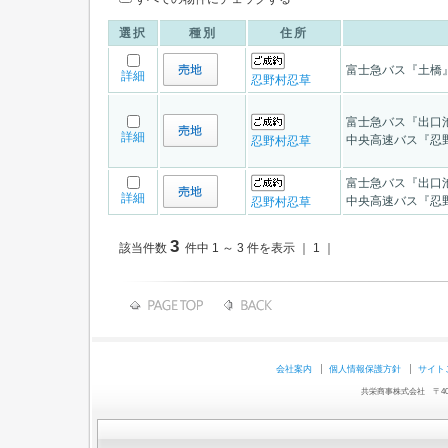
選択
種別
住所
富士急バス『土橋』
詳細
忍野村忍草
富士急バス『出口池
詳細
中央高速バス『忍野
忍野村忍草
富士急バス『出口池
詳細
中央高速バス『忍野
忍野村忍草
3
該当件数
件中 1 ～ 3 件を表示 ｜ 1 ｜
会社案内
個人情報保護方針
サイト
共栄商事株式会社 〒403-0