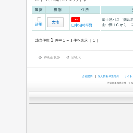
選択
種別
住所
富士急バス『撫岳荘
詳細
山中湖ⅠC から 
山中湖村平野
1
該当件数
件中 1 ～ 1 件を表示 ｜ 1 ｜
会社案内
個人情報保護方針
サイト
共栄商事株式会社 〒403-0