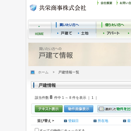
ホーム
戸建情報一覧
戸建情報
8
該当件数
件中 1 ～ 8 件を表示 ｜ 1 ｜
並び替え >
登録日
所在地
最
すべての物件にチェックする