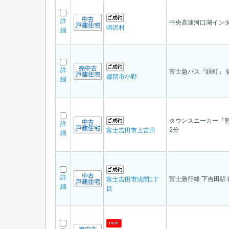
詳
中央高速河口湖インタ
鳴沢村
細
詳
富士急バス『緑町』 
都留市小野
細
タウンスニーカー『熊
詳
2分
富士吉田市上吉田
細
詳
富士急行線 下吉田駅 
富士吉田市浅間1丁
細
目