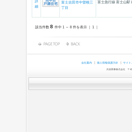
詳
富士急行線 富士山駅 
富士吉田市中曽根三
細
丁目
8
該当件数
件中 1 ～ 8 件を表示 ｜ 1 ｜
会社案内
個人情報保護方針
サイト
共栄商事株式会社 〒403-0