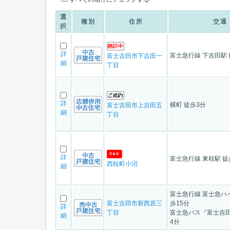
選
種別
住所
交通
択
詳
富士急行線 下吉田駅 
富士吉田市下吉田一
細
丁目
詳
横町 徒歩3分
富士吉田市上吉田五
細
丁目
詳
富士急行線 東桂駅 徒
西桂町小沼
細
富士急行線 富士急ハ
富士吉田市新西原三
歩15分
詳
丁目
富士急バス『富士吉田
細
4分