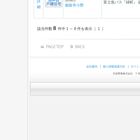
詳
富士急バス『緑町』 
都留市小野
細
8
該当件数
件中 1 ～ 8 件を表示 ｜ 1 ｜
会社案内
個人情報保護方針
サイト
共栄商事株式会社 〒403-0