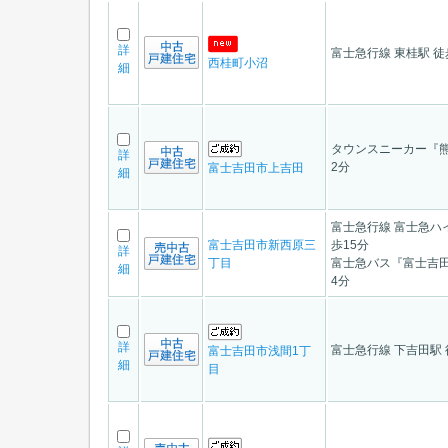
詳
富士急行線 東桂駅 徒
西桂町小沼
細
タウンスニーカー『熊
詳
2分
富士吉田市上吉田
細
富士急行線 富士急ハ
富士吉田市新西原三
歩15分
詳
丁目
富士急バス『富士吉田
細
4分
詳
富士急行線 下吉田駅 
富士吉田市浅間1丁
細
目