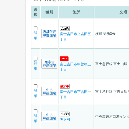
選
種別
住所
交通
択
詳
横町 徒歩3分
富士吉田市上吉田五
細
丁目
詳
富士急行線 富士山駅 
富士吉田市中曽根三
細
丁目
詳
富士急行線 下吉田駅 
富士吉田市下吉田一
細
丁目
詳
中央高速河口湖インタ
鳴沢村
細