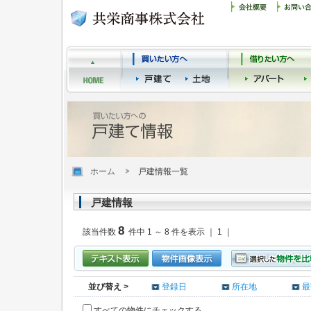
ホーム
戸建情報一覧
戸建情報
8
該当件数
件中 1 ～ 8 件を表示 ｜ 1 ｜
並び替え >
登録日
所在地
最
すべての物件にチェックする