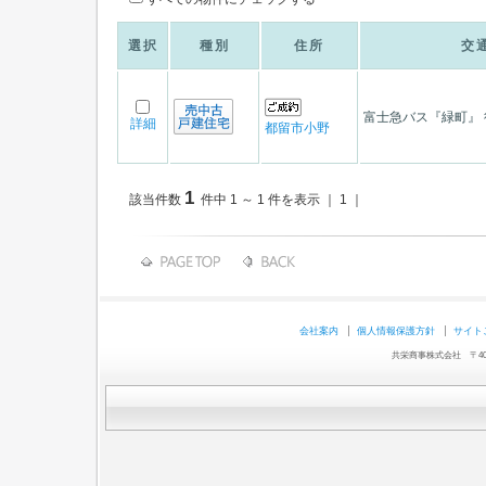
選択
種別
住所
交
富士急バス『緑町』 
詳細
都留市小野
1
該当件数
件中 1 ～ 1 件を表示 ｜ 1 ｜
会社案内
個人情報保護方針
サイト
共栄商事株式会社 〒403-0