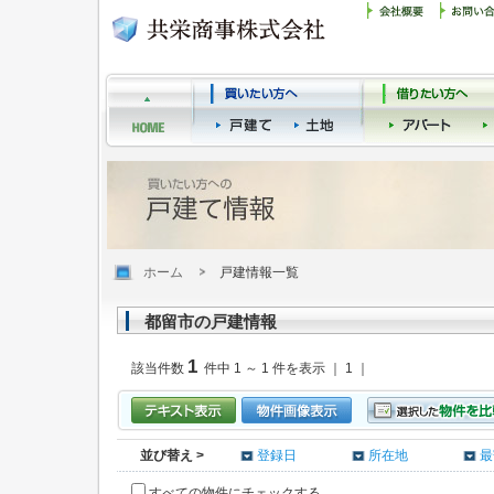
ホーム
戸建情報一覧
都留市の戸建情報
1
該当件数
件中 1 ～ 1 件を表示 ｜ 1 ｜
並び替え >
登録日
所在地
最
すべての物件にチェックする