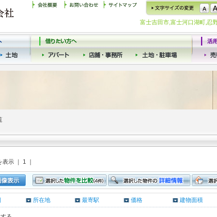
富士吉田市,富士河口湖町,
覧
を表示 ｜ 1 ｜
日
所在地
最寄駅
価格
建物面積
クする