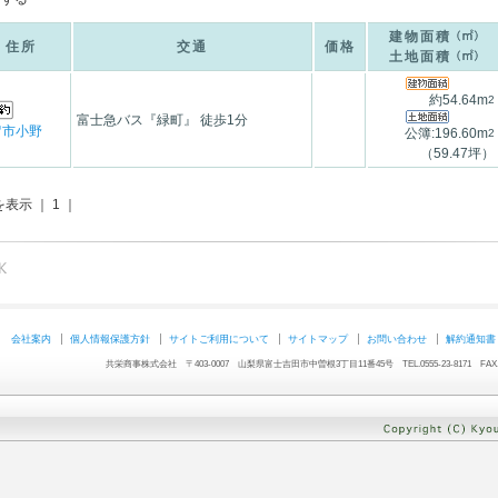
建物面積
住所
交通
価格
土地面積
約54.64m
2
富士急バス『緑町』 徒歩1分
留市小野
公簿:196.60m
2
（59.47坪）
を表示 ｜ 1 ｜
会社案内
個人情報保護方針
サイトご利用について
サイトマップ
お問い合わせ
解約通知書
共栄商事株式会社 〒403-0007 山梨県富士吉田市中曽根3丁目11番45号 TEL.0555-23-8171 FAX.05