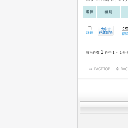
選択
種別
詳細
都
1
該当件数
件中 1 ～ 1 件