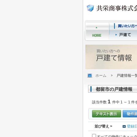
ホーム
戸建情報一
都留市の戸建情報
1
該当件数
件中 1 ～ 1 件
並び替え >
登録
すべての物件にチェッ