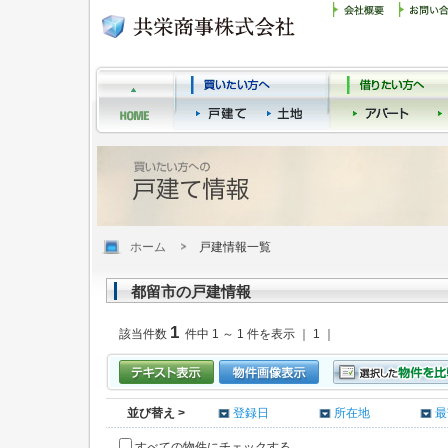
ホーム
戸建情報一覧
都留市の戸建情報
1
該当件数
件中 1 ～ 1 件を表示 ｜ 1 ｜
並び替え >
登録日
所在地
最
すべての物件にチェックする