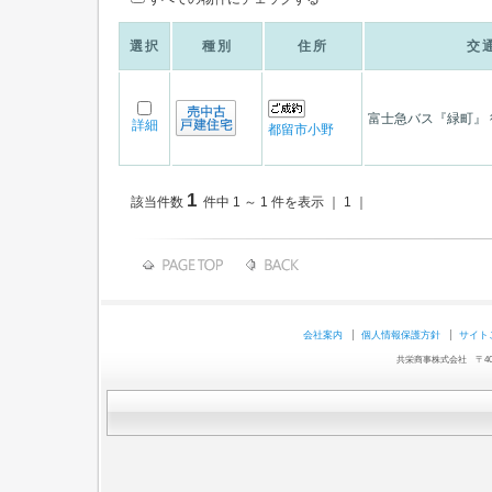
選択
種別
住所
交
富士急バス『緑町』 
詳細
都留市小野
1
該当件数
件中 1 ～ 1 件を表示 ｜ 1 ｜
会社案内
個人情報保護方針
サイト
共栄商事株式会社 〒403-0