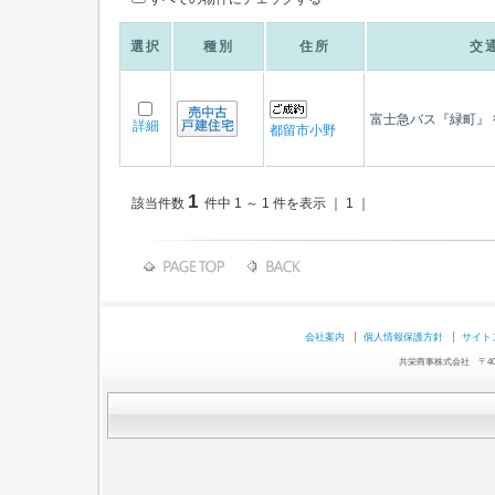
選択
種別
住所
交
富士急バス『緑町』 
詳細
都留市小野
1
該当件数
件中 1 ～ 1 件を表示 ｜ 1 ｜
会社案内
個人情報保護方針
サイト
共栄商事株式会社 〒403-0