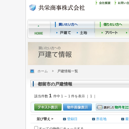
ホーム
戸建情報一覧
都留市の戸建情報
1
該当件数
件中 1 ～ 1 件を表示 ｜ 1 ｜
並び替え >
登録日
所在地
最
すべての物件にチェックする