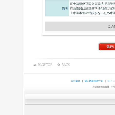
富士箱根伊豆国立公園法 第3種
備考
前面道路は建築基準法42条1項
上水道本管の埋設がないため水
この
会社案内
個人情報保護方針
サイト
共栄商事株式会社 〒403-0