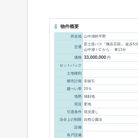
物件概要
所在地
山中湖村平野
富士急バス『撫岳荘前』 徒歩5
交通
山中湖ⅠC から 車13分
33,000,000
価格
円
セットバック
土地権利
都市計画
非線引
建ぺい率
20％
地勢
傾斜地
現況
更地
引渡条件
現況渡し
法令上の制限
自然公園法
設備
各戸設備