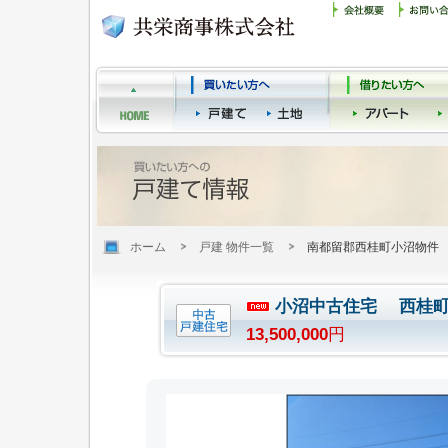
ホーム
戸建 物件一覧
南都留郡西桂町小沼物件
小沼中古住宅 西桂
13,500,000
円