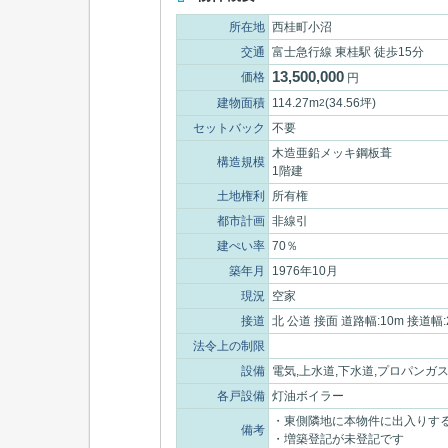
所在地
西桂町小沼
交通
富士急行線 東桂駅 徒歩15分
13,500,000
価格
円
建物面積
114.27m
(34.56坪)
2
セットバック
不要
木造亜鉛メッキ鋼板葺
構造規模
1階建
土地権利
所有権
都市計画
非線引
建ぺい率
70％
築年月
1976年10月
現況
空家
接道
北 公道 接面 道路幅:10m 接道幅:
法令上の制限
設備
電気,上水道,下水道,プロパンガ
各戸設備
灯油ボイラー
・東側隣地に本物件に出入りす
備考
・増築登記が未登記です