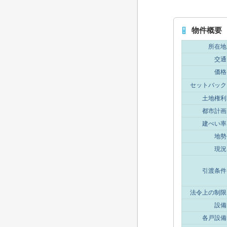
物件概要
所在地
交通
価格
セットバック
土地権利
都市計画
建ぺい率
地勢
現況
引渡条件
法令上の制限
設備
各戸設備