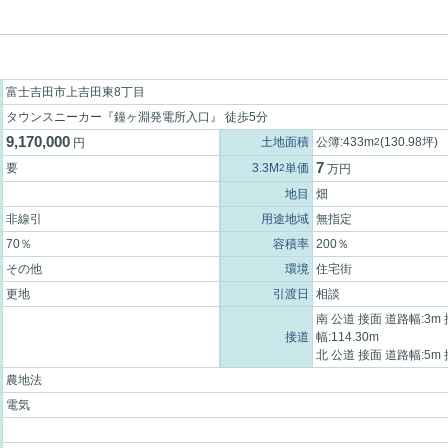
富士吉田市上吉田東8丁目
タウンスニーカー『鐘ヶ淵発電所入口』 徒歩5分
9,170,000
土地面積
公簿:433m
(130.98坪)
円
2
7
要
3.3M
単価
2
万円
地目
畑
非線引
用途地域
無指定
70％
容積率
200％
その他
環境
住宅街
更地
引渡日
相談
南 公道 接面 道路幅:3m
接道
幅:114.30m
北 公道 接面 道路幅:5m 
農地法
電気