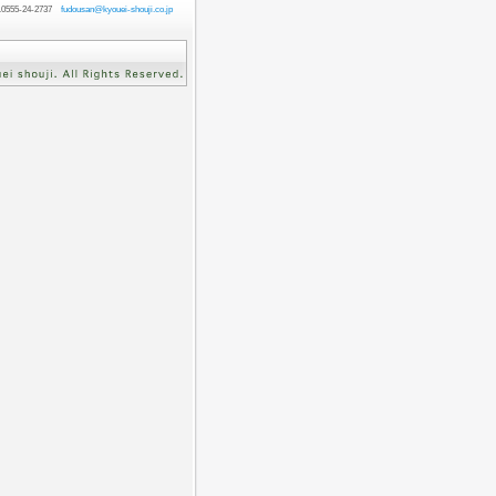
55-24-2737
fudousan@kyouei-shouji.co.jp