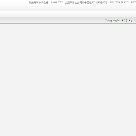
共栄商事株式会社 〒403-0007 山梨県富士吉田市中曽根3丁目11番45号 TEL.0555-23-8171 FAX.05