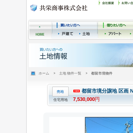
ホーム
土地 物件一覧
都留市境物件
都留市境分譲地 区画 
7,530,000
円
住宅用地