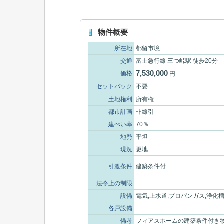
物件概要
所在地
都留市境
交通
富士急行線 三つ峠駅 徒歩20分
7,530,000
価格
円
セットバック
不要
土地権利
所有権
都市計画
非線引
建ぺい率
70％
地勢
平坦
現況
更地
引渡条件
建築条件付
法令上の制限
設備
電気,上水道,プロパンガス,浄化
各戸設備
備考
フィアスホームの建築条件付き