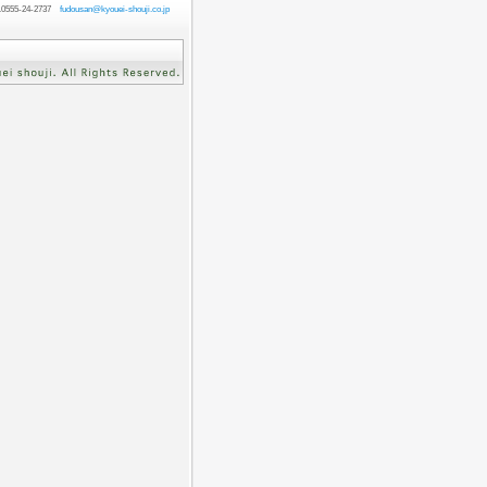
55-24-2737
fudousan@kyouei-shouji.co.jp