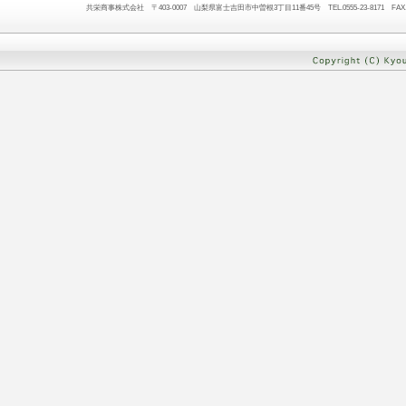
共栄商事株式会社 〒403-0007 山梨県富士吉田市中曽根3丁目11番45号 TEL.0555-23-8171 FAX.05