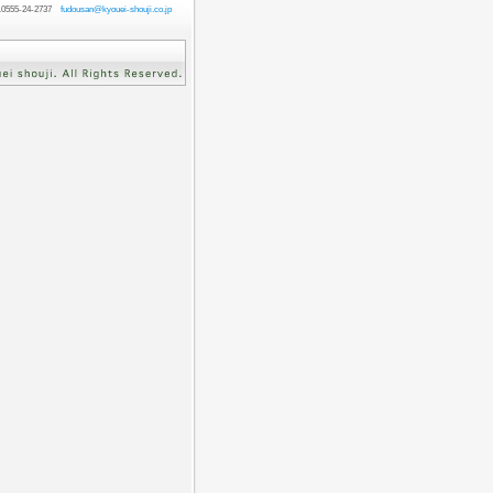
55-24-2737
fudousan@kyouei-shouji.co.jp