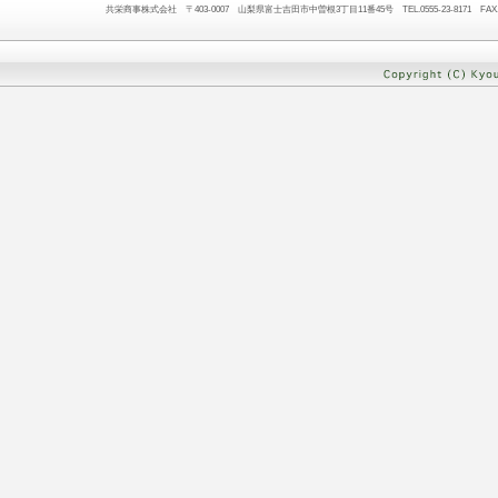
共栄商事株式会社 〒403-0007 山梨県富士吉田市中曽根3丁目11番45号 TEL.0555-23-8171 FAX.05