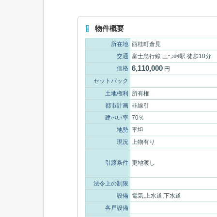
物件概要
所在地
西桂町倉見
交通
富士急行線 三つ峠駅 徒歩10分
6,110,000
価格
円
セットバック
土地権利
所有権
都市計画
非線引
建ぺい率
70％
地勢
平坦
現況
上物有り
引渡条件
更地渡し
法令上の制限
設備
電気,上水道,下水道
各戸設備