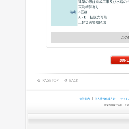
建築の際は造成工事及び水路の
実測精算有り
備考
A区画
A・B一括販売可能
土砂災害警戒区域
この
会社案内
個人情報保護方針
サイト
共栄商事株式会社 〒403-0