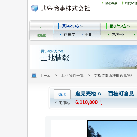
ホーム
土地 物件一覧
南都留郡西桂町倉見物件
倉見売地 A 西桂町倉見
6,110,000
円
住宅用地